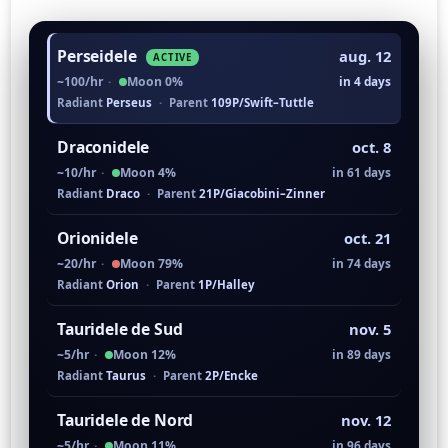
Perseidele
aug. 12
ACTIVE
~100/hr
·
Moon 0%
in 4 days
Radiant
Perseus
·
Parent
109P/Swift–Tuttle
Draconidele
oct. 8
~10/hr
·
Moon 4%
in 61 days
Radiant
Draco
·
Parent
21P/Giacobini–Zinner
Orionidele
oct. 21
~20/hr
·
Moon 79%
in 74 days
Radiant
Orion
·
Parent
1P/Halley
Tauridele de Sud
nov. 5
~5/hr
·
Moon 12%
in 89 days
Radiant
Taurus
·
Parent
2P/Encke
Tauridele de Nord
nov. 12
~5/hr
·
Moon 11%
in 96 days