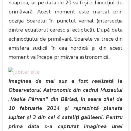
noaptea, iar pe data de 20 va fi şi echinocţiul de
primăvară. Acest moment este marcat prin
poziţia Soarelui în punctul vernal (intersecţia
dintre ecuatorul ceresc şi ecliptică). După data
echinocţiului de primăvară, Soarele va trece din
emisfera sudică în cea nordică şi din acest
moment va începe primăvara astronomică.
Imaginea de mai sus a fost realizată la
Observatorul Astronomic din cadrul Muzeului
„Vasile Pârvan” din Bârlad, în seara zilei de
10 februarie 2014 şi reprezintă planeta
Jupiter şi 3 din cei 4 sateliţi galileeni. Pentru
prima data s-a capturat imaginea unei