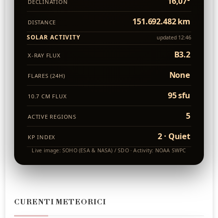
16,07°
DECLINATION
151.692.482 km
DISTANCE
SOLAR ACTIVITY
updated 12:46
B3.2
X-RAY FLUX
None
FLARES (24H)
95 sfu
10.7 CM FLUX
5
ACTIVE REGIONS
2 · Quiet
KP INDEX
Live image: SOHO (ESA & NASA) / SDO · Activity: NOAA SWPC
CURENTI METEORICI