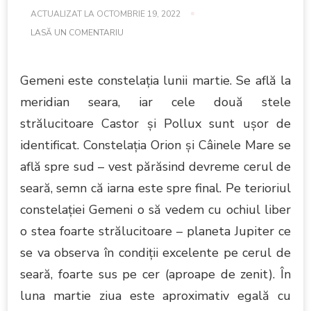
ACTUALIZAT LA
OCTOMBRIE 19, 2022
LA
LASĂ UN COMENTARIU
ASPECTUL
CERULUI
ÎN
Gemeni este constelaţia lunii martie. Se află la
LUNA
MARTIE
meridian seara, iar cele două stele
2014
strălucitoare Castor şi Pollux sunt uşor de
identificat. Constelaţia Orion şi Câinele Mare se
află spre sud – vest părăsind devreme cerul de
seară, semn că iarna este spre final. Pe terioriul
constelaţiei Gemeni o să vedem cu ochiul liber
o stea foarte strălucitoare – planeta Jupiter ce
se va observa în condiţii excelente pe cerul de
seară, foarte sus pe cer (aproape de zenit). În
luna martie ziua este aproximativ egală cu