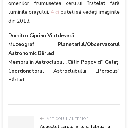
omenilor frumuseţea cerului înstelat fără
luminile oraşului.
Aici
puteţi să vedeţi imaginile
din 2013.
Dumitru Ciprian Vîntdevară
Muzeograf Planetariul/Observatorul
Astronomic Bârlad
Membru în Astroclubul „Călin Popovici” Galaţi
Coordonatorul Astroclubului „Perseus”
Bârlad
ARTICOLUL ANTERIOR
Aspectul cerului în luna februarie