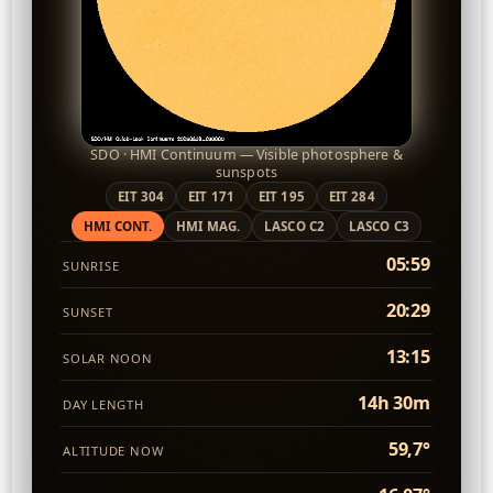
SDO · HMI Continuum — Visible photosphere &
sunspots
EIT 304
EIT 171
EIT 195
EIT 284
HMI CONT.
HMI MAG.
LASCO C2
LASCO C3
05:59
SUNRISE
20:29
SUNSET
13:15
SOLAR NOON
14h 30m
DAY LENGTH
59,7°
ALTITUDE NOW