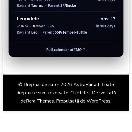
Radiant
Taurus
·
Parent
2P/Encke
Leonidele
nov. 17
~10/hr
·
Moon 53%
in 101 days
Radiant
Leo
·
Parent
55P/Tempel–Tuttle
Full calendar at IMO
↗
© Drepturi de autor 2026
AstroBârlad
. Toate
drepturile sunt rezervate. Chic Lite | Dezvoltată
de
Rara Themes
. Propulsată de
WordPress
.