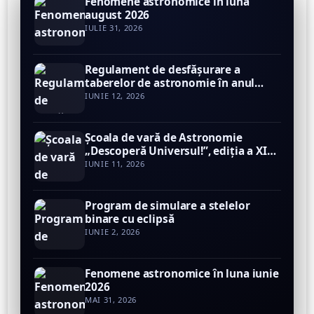
Fenomene astronomice în luna
august 2026
IULIE 31, 2026
Regulament de desfăşurare a
taberelor de astronomie în anul
2026
IUNIE 12, 2026
Şcoala de vară de Astronomie
„Descoperă Universul!”, ediţia a XIV-
a, 24 – 27 iunie 2026
IUNIE 11, 2026
Program de simulare a stelelor
binare cu eclipsă
IUNIE 2, 2026
Fenomene astronomice în luna iunie
2026
MAI 31, 2026