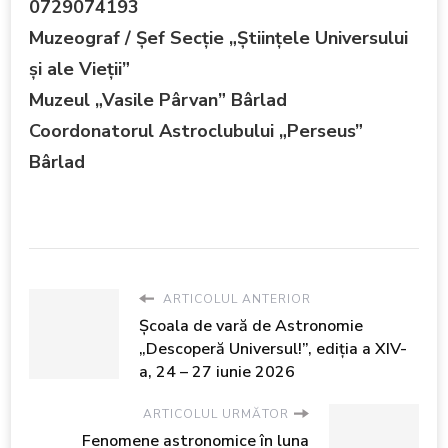
0729074193
Muzeograf / Şef Secţie „Ştiinţele Universului
şi ale Vieţii”
Muzeul „Vasile Pârvan” Bârlad
Coordonatorul Astroclubului „Perseus”
Bârlad
ARTICOLUL ANTERIOR
Şcoala de vară de Astronomie
„Descoperă Universul!”, ediţia a XIV-
a, 24 – 27 iunie 2026
ARTICOLUL URMĂTOR
Fenomene astronomice în luna