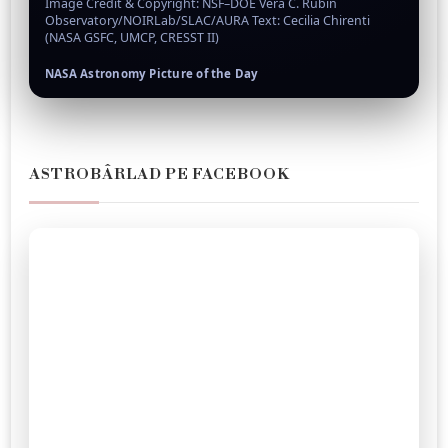
Image Credit & Copyright: NSF–DOE Vera C. Rubin
Observatory/NOIRLab/SLAC/AURA Text: Cecilia Chirenti
(NASA GSFC, UMCP, CRESST II)
NASA Astronomy Picture of the Day
ASTROBÂRLAD PE FACEBOOK