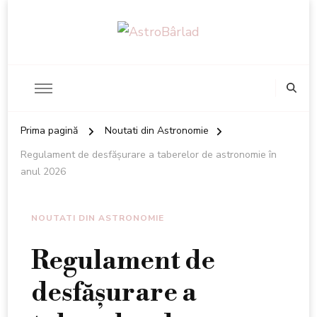
AstroBâ
Prima pagină
Noutati din Astronomie
Regulament de desfăşurare a taberelor de astronomie în
anul 2026
NOUTATI DIN ASTRONOMIE
Regulament de
desfăşurare a