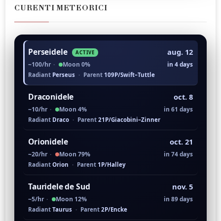
CURENTI METEORICI
Perseidele
aug. 12
ACTIVE
~100/hr
·
Moon 0%
in 4 days
Radiant
Perseus
·
Parent
109P/Swift–Tuttle
Draconidele
oct. 8
~10/hr
·
Moon 4%
in 61 days
Radiant
Draco
·
Parent
21P/Giacobini–Zinner
Orionidele
oct. 21
~20/hr
·
Moon 79%
in 74 days
Radiant
Orion
·
Parent
1P/Halley
Tauridele de Sud
nov. 5
~5/hr
·
Moon 12%
in 89 days
Radiant
Taurus
·
Parent
2P/Encke