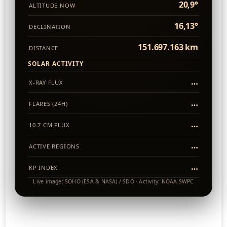
20,9°
ALTITUDE NOW
16,13°
DECLINATION
151.697.163 km
DISTANCE
SOLAR ACTIVITY
…
X-RAY FLUX
…
FLARES (24H)
…
10.7 CM FLUX
…
ACTIVE REGIONS
…
KP INDEX
Live image: SOHO (ESA & NASA) / SDO · Activity: NOAA SWPC