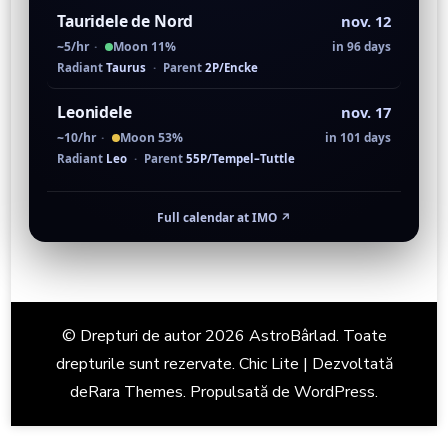
Tauridele de Nord
nov. 12
~5/hr
·
Moon 11%
in 96 days
Radiant
Taurus
·
Parent
2P/Encke
Leonidele
nov. 17
~10/hr
·
Moon 53%
in 101 days
Radiant
Leo
·
Parent
55P/Tempel–Tuttle
Full calendar at IMO
↗
© Drepturi de autor 2026
AstroBârlad
. Toate
drepturile sunt rezervate. Chic Lite | Dezvoltată
de
Rara Themes
. Propulsată de
WordPress
.