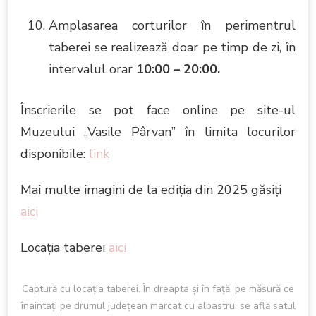
Amplasarea corturilor în perimentrul
taberei se realizează doar pe timp de zi, în
intervalul orar
10:00 – 20:00.
Înscrierile se pot face online pe site-ul
Muzeului „Vasile Pârvan” în limita locurilor
disponibile:
link
Mai multe imagini de la ediţia din 2025 găsiţi
aici
Locaţia taberei
aici
Captură cu locația taberei. În dreapta și în față, pe măsură ce
înaintați pe drumul județean marcat cu albastru, se află satul