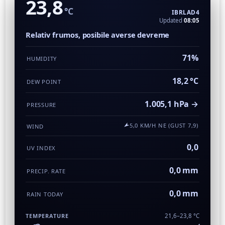
23,8
°C
IBRLAD4
Updated
08:05
Relativ frumos, posibile averse devreme
71%
HUMIDITY
18,2 °C
DEW POINT
1.005,1 hPa →
PRESSURE
5,0 KM/H NE (GUST 7,9)
WIND
0,0
UV INDEX
0,0 mm
PRECIP. RATE
0,0 mm
RAIN TODAY
TEMPERATURE
21,6–23,8 °C