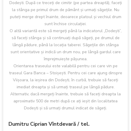
Dodești. După ce treceți de cimitir (pe partea dreaptă), faceți
la stânga pe primul drum de pământ și urmați săgețile. Nu
puteți merge drept înainte, deoarece platoul și vechiul drum
sunt închise circulației.
O altă variantă este să mergeți până la indicatorul „Dodești”,
să faceți stânga și să continuați după săgeți, pe drumul de
lângă pădure, până la locația taberei. Săgețile din stânga
sunt orientative și indică un drum nou, pe lângă gardul care
împrejmuiește pășunea.
Orientarea traseului este valabilă pentru cei care vin pe
traseul Gara Banca – Stoișești. Pentru cei care ajung dinspre
Viișoara, la ieșirea din Dodești, în curbă, trebuie să faceți
imediat dreapta și să urmați traseul pe lângă pădure.
Alternativ, dacă mergeți înainte, trebuie să faceți dreapta la
aproximativ 500 de metri după ce ați ieșit din localitatea
Dodești și să urmați drumul indicat de săgeți.
Dumitru Ciprian Vîntdevară / tel.