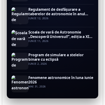
Regulament de desfăşurare a
taberelor de astronomie în anul
2026
IUNIE 12, 2026
Şcoala de vară de Astronomie
„Descoperă Universul!”, ediţia a XIV-
a, 24 – 27 iunie 2026
IUNIE 11, 2026
Program de simulare a stelelor
binare cu eclipsă
IUNIE 2, 2026
Fenomene astronomice în luna iunie
2026
MAI 31, 2026