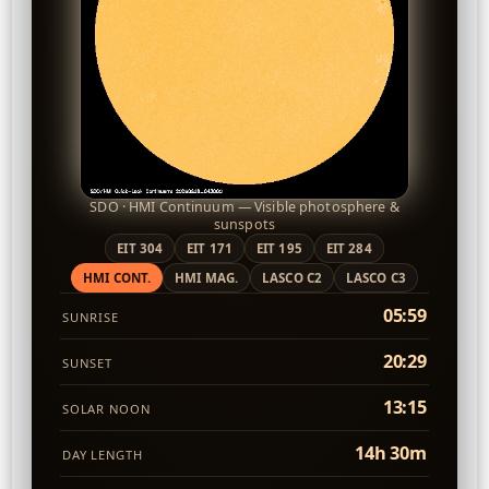
SDO · HMI Continuum — Visible photosphere &
sunspots
EIT 304
EIT 171
EIT 195
EIT 284
HMI CONT.
HMI MAG.
LASCO C2
LASCO C3
05:59
SUNRISE
20:29
SUNSET
13:15
SOLAR NOON
14h 30m
DAY LENGTH