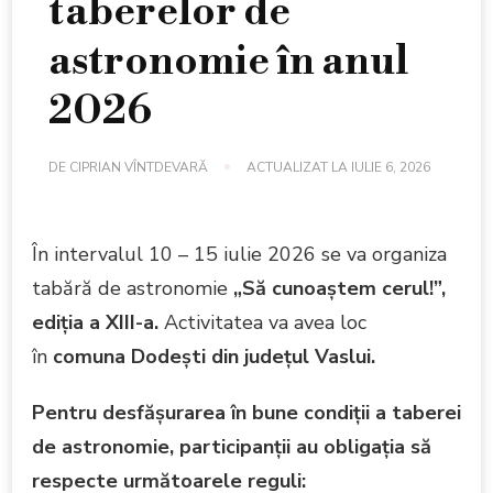
taberelor de
astronomie în anul
2026
DE
CIPRIAN VÎNTDEVARĂ
ACTUALIZAT LA
IULIE 6, 2026
În intervalul 10 – 15 iulie 2026 se va organiza
tabără de astronomie
„Să cunoaştem cerul!”,
ediţia a XIII-a.
Activitatea va avea loc
în
comuna Dodeşti din judeţul Vaslui.
Pentru desfăşurarea în bune condiţii a taberei
de astronomie, participanţii au obligaţia să
respecte următoarele reguli: