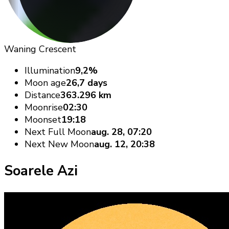
Waning Crescent
Illumination
9,2%
Moon age
26,7 days
Distance
363.296 km
Moonrise
02:30
Moonset
19:18
Next Full Moon
aug. 28, 07:20
Next New Moon
aug. 12, 20:38
Soarele Azi