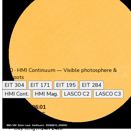
SDO · HMI Continuum — Visible photosphere &
sunspots
EIT 304
EIT 171
EIT 195
EIT 284
HMI Cont.
HMI Mag.
LASCO C2
LASCO C3
Sunrise
06:01
Sunset
20:26
Solar noon
13:15
Day length
14h 24m