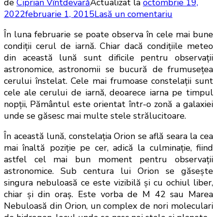
de
Ciprian Vîntdevară
Actualizat la
octombrie 19,
la
2022
februarie 1, 2015
Lasă un comentariu
Aspectul
În luna februarie se poate observa în cele mai bune
cerului
condiţii cerul de iarnă. Chiar dacă condiţiile meteo
în
din această lună sunt dificile pentru observaţii
luna
astronomice, astronomii se bucură de frumuseţea
februarie
cerului înstelat. Cele mai frumoase constelaţii sunt
2015
cele ale cerului de iarnă, deoarece iarna pe timpul
nopţii, Pământul este orientat într-o zonă a galaxiei
unde se găsesc mai multe stele strălucitoare.
În această lună, constelaţia Orion se află seara la cea
mai înaltă poziţie pe cer, adică la culminaţie, fiind
astfel cel mai bun moment pentru observaţii
astronomice. Sub centura lui Orion se găseşte
singura nebuloasă ce este vizibilă şi cu ochiul liber,
chiar şi din oraş. Este vorba de M 42 sau Marea
Nebuloasă din Orion, un complex de nori moleculari