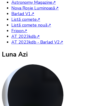
Astronomy Magazine
↗
Nova Roşie Luminoasă
↗
Barlad V1
↗
Listă comete
↗
Listă comete nouă
↗
Fripon
↗
AT 2023kdb
↗
AT 2023kdb - Barlad V2
↗
Luna Azi