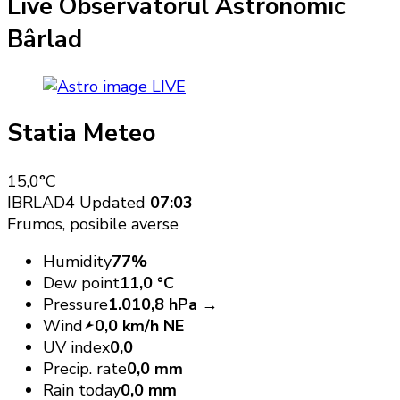
Live Observatorul Astronomic
Bârlad
LIVE
Statia Meteo
15,0
°C
IBRLAD4
Updated
07:03
Frumos, posibile averse
Humidity
77%
Dew point
11,0 °C
Pressure
1.010,8 hPa →
Wind
0,0 km/h NE
UV index
0,0
Precip. rate
0,0 mm
Rain today
0,0 mm