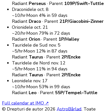
Radiant
Perseus
·
Parent
109P/Swift–Tuttle
Draconidele
oct. 8
~10/hr
·
Moon 4%
in 59 days
Radiant
Draco
·
Parent
21P/Giacobini–Zinner
Orionidele
oct. 21
~20/hr
·
Moon 79%
in 72 days
Radiant
Orion
·
Parent
1P/Halley
Tauridele de Sud
nov. 5
~5/hr
·
Moon 12%
in 87 days
Radiant
Taurus
·
Parent
2P/Encke
Tauridele de Nord
nov. 12
~5/hr
·
Moon 11%
in 94 days
Radiant
Taurus
·
Parent
2P/Encke
Leonidele
nov. 17
~10/hr
·
Moon 53%
in 99 days
Radiant
Leo
·
Parent
55P/Tempel–Tuttle
Full calendar at IMO
↗
© Drepturi de autor 2026
AstroBârlad
. Toate