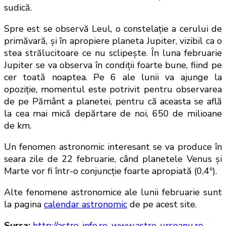
sudică.
Spre est se observă Leul, o constelaţie a cerului de
primăvară, şi în apropiere planeta Jupiter, vizibil ca o
stea strălucitoare ce nu sclipeşte. În luna februarie
Jupiter se va observa în condiţii foarte bune, fiind pe
cer toată noaptea. Pe 6 ale lunii va ajunge la
opoziţie, momentul este potrivit pentru observarea
de pe Pământ a planetei, pentru că aceasta se află
la cea mai mică depărtare de noi, 650 de milioane
de km.
Un fenomen astronomic interesant se va produce în
seara zile de 22 februarie, când planetele Venus şi
Marte vor fi într-o conjuncţie foarte apropiată (0,4º).
Alte fenomene astronomice ale lunii februarie sunt
la pagina
calendar astronomic
de pe acest site.
Sursa:
http://astro-info.ro
,
www.astro-urseanu.ro