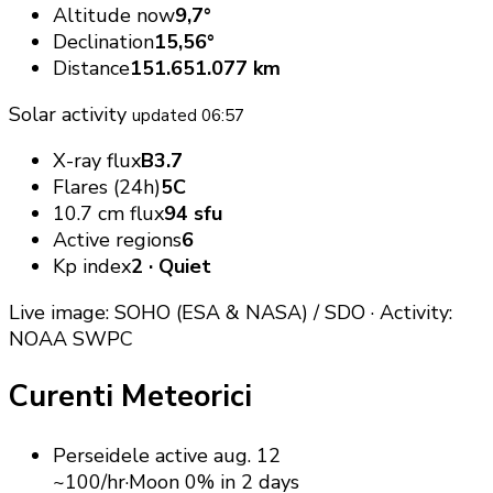
Altitude now
9,7°
Declination
15,56°
Distance
151.651.077 km
Solar activity
updated 06:57
X-ray flux
B3.7
Flares (24h)
5C
10.7 cm flux
94 sfu
Active regions
6
Kp index
2 · Quiet
Live image: SOHO (ESA & NASA) / SDO · Activity:
NOAA SWPC
Curenti Meteorici
Perseidele
active
aug. 12
~100/hr
·
Moon 0%
in 2 days