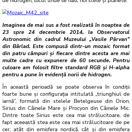
de hidrogen, locul unde se nasc noi stele şi planete.
Imaginea de mai sus a fost realizată în noaptea de
23 spre 24 decembrie 2014, la Observatorul
Astronomic din cadrul Muzeului „Vasile Pârvan”
din Bârlad. Este compusă dintr-un mozaic format
din patru câmpuri şi fiecare dintre acesta are mai
multe cadre cu expunere de 60 secunde. Pentru
culoare am folosit filtre standard RGB şi H-alpha
pentru a pune în evidenţă norii de hidrogen.
În această perioadă se poate observa în condiţii
foarte bune şi configuraţia intitulată „triunghiul de
iarnă”, formată din stelele Betelgeuse din Orion,
Sirius din Câinele Mare şi Procyon din Câinele Mic.
Dintre toate Sirius este cea mai strălucitoare, de
fapt aceeastă stea este cea mai strălucitoare de pe
cer, atât din emisfera nordică, cât şi din emisfera