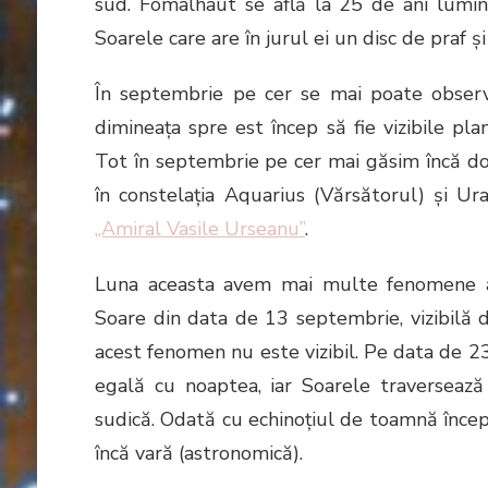
sud.
Fomalhaut se află la 25 de ani lumi
Soarele care are în jurul ei un disc de praf ș
În septembrie pe cer se mai poate observa
dimineaţa spre est încep să fie vizibile pla
Tot în septembrie pe cer mai găsim încă do
în constelația Aquarius (Vărsătorul) și Ura
„Amiral Vasile Urseanu”
.
Luna aceasta avem mai multe fenomene ast
Soare din data de 13 septembrie, vizibilă di
acest fenomen nu este vizibil. Pe data de 23
egală cu noaptea, iar Soarele traversează
sudică. Odată cu echinoţiul de toamnă înce
încă vară (astronomică).