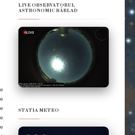
LIVE OBSERVATORUL
ASTRONOMIC BÂRLAD
LIVE
de
de
te
STATIA METEO
le
re