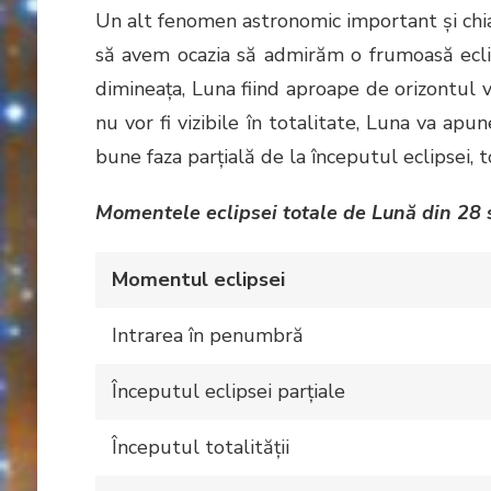
Un alt fenomen astronomic important şi chiar
să avem ocazia să admirăm o frumoasă ecli
dimineaţa, Luna fiind aproape de orizontul v
nu vor fi vizibile în totalitate, Luna va apu
bune faza parţială de la începutul eclipsei, 
Momentele eclipsei totale de Lună din 28
Momentul eclipsei
Intrarea în penumbră
Începutul eclipsei parţiale
Începutul totalităţii