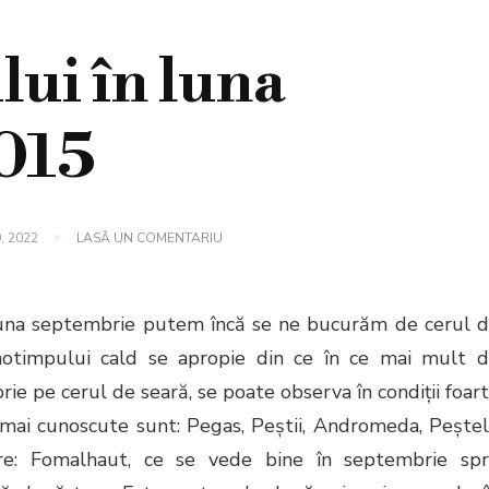
lui în luna
015
LA
, 2022
LASĂ UN COMENTARIU
ASPECTUL
CERULUI
ÎN
LUNA
luna septembrie putem încă se ne bucurăm de cerul 
SEPTEMBRIE
2015
 anotimpului cald se apropie din ce în ce mai mult 
rie pe cerul de seară, se poate observa în condiţii foar
 mai cunoscute sunt: Pegas, Peştii, Andromeda, Peşte
re: Fomalhaut, ce se vede bine în septembrie sp