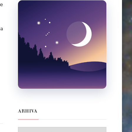
pe
ea
ARHIVA
Arhiva