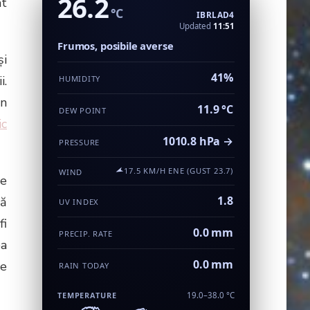
26.2
ât
°C
IBRLAD4
Updated
11:51
Frumos, posibile averse
şi
41%
i.
HUMIDITY
un
11.9 °C
DEW POINT
ic
1010.8 hPa →
PRESSURE
17.5 KM/H ENE (GUST 23.7)
WIND
de
1.8
ră
UV INDEX
fi
0.0 mm
PRECIP. RATE
ea
0.0 mm
te
RAIN TODAY
TEMPERATURE
19.0–38.0 °C