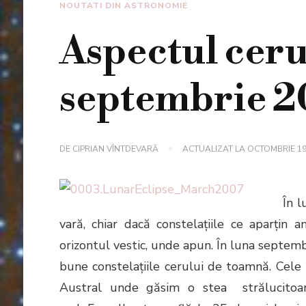
NOUTATI DIN ASTRONOMIE
Aspectul ceru
septembrie 2
DE
CIPRIAN VÎNTDEVARĂ
ACTUALIZAT LA
OCTOMBRIE 19
În 
vară, chiar dacă constelaţiile ce aparţin
orizontul vestic, unde apun. În luna septemb
bune constelaţiile cerului de toamnă. Cele
Austral unde găsim o stea strălucitoa