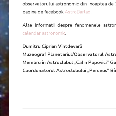
observatorului astronomic din noaptea de 27
pagina de facebook
AstroBarlad
.
Alte informaţii despre fenomenele astro
calendar astronomic
.
Dumitru Ciprian Vîntdevară
Muzeograf Planetariul/Observatorul Astro
Membru în Astroclubul „Călin Popovici” Ga
Coordonatorul Astroclubului „Perseus” Bâ