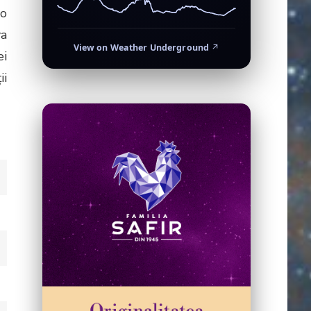
 o
va
View on Weather Underground
↗
ei
ii