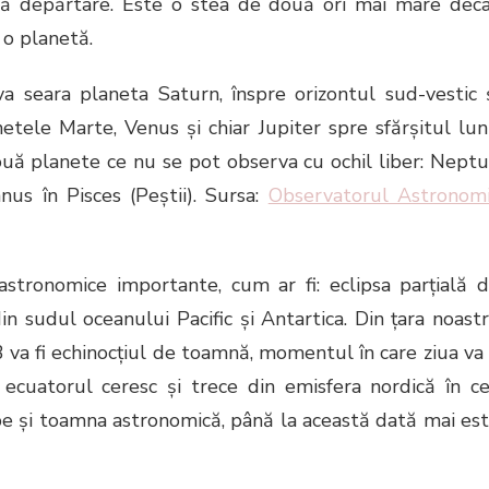
nă depărtare. Este o stea de două ori mai mare dec
i o planetă.
 seara planeta Saturn, înspre orizontul sud-vestic 
netele Marte, Venus şi chiar Jupiter spre sfărşitul luni
uă planete ce nu se pot observa cu ochil liber: Nept
nus în Pisces (Peştii). Sursa:
Observatorul Astronom
ronomice importante, cum ar fi: eclipsa parţială 
n sudul oceanului Pacific şi Antartica. Din ţara noast
 va fi echinocţiul de toamnă, momentul în care ziua va 
 ecuatorul ceresc şi trece din emisfera nordică în c
pe şi toamna astronomică, până la această dată mai es