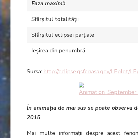
Faza maximă
Sfârşitul totalităţii
Sfârşitul eclipsei parţiale
Ieşirea din penumbră
Sursa:
http://eclipse.gsfc.nasa.gov/LEplot
În animaţia de mai sus se poate observa d
2015
Mai multe informaţii despre acest feno