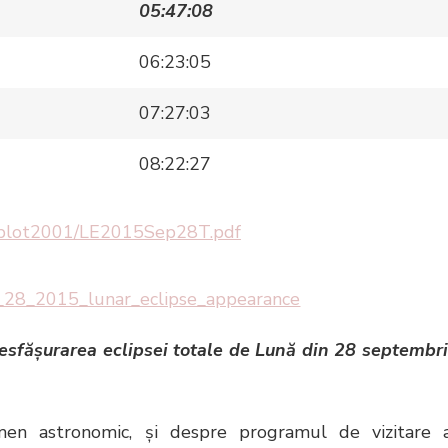
05:47:08
06:23:05
07:27:03
08:22:27
/LEplot2001/LE2015Sep28T.pdf
esfăşurarea eclipsei totale de Lună din 28 septembr
men astronomic, şi despre programul de vizitare 