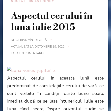
NOUTATI DIN ASTRONOMIE
Aspectul cerului în
luna iulie 2015
DE
CIPRIAN VÎNTDEVARĂ
ACTUALIZAT LA
OCTOMBRIE 19, 2022
LA
LASĂ UN COMENTARIU
ASPECTUL
CERULUI
ÎN
LUNA
IULIE
Aspectul cerului în această lună este
2015
predominat de constelaţiile cerului de vară, ce
sunt vizibile în condiţii foarte bune seara,
imediat după ce se lasă întunericul. Iulie este
luna când seara, înspre orizontul sudic se