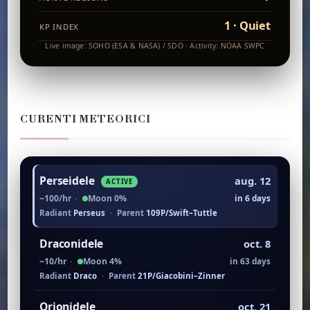
1 · Quiet
KP INDEX
Live image: SOHO (ESA & NASA) / SDO · Activity: NOAA SWPC
CURENTI METEORICI
Perseidele
aug. 12
ACTIVE
~100/hr
·
Moon 0%
in 6 days
Radiant
Perseus
·
Parent
109P/Swift–Tuttle
Draconidele
oct. 8
~10/hr
·
Moon 4%
in 63 days
Radiant
Draco
·
Parent
21P/Giacobini–Zinner
Orionidele
oct. 21