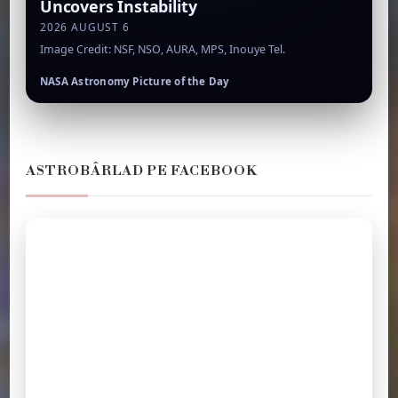
Uncovers Instability
2026 AUGUST 6
Image Credit: NSF, NSO, AURA, MPS, Inouye Tel.
NASA Astronomy Picture of the Day
ASTROBÂRLAD PE FACEBOOK