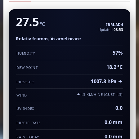
27.5
°C
IBRLAD4
Updated
08:53
Relativ frumos, în ameliorare
57%
HUMIDITY
18.2 °C
DEW POINT
1007.8 hPa →
PRESSURE
1.3 KM/H NE (GUST 1.3)
WIND
0.0
UV INDEX
0.0 mm
PRECIP. RATE
0.0 mm
RAIN TODAY