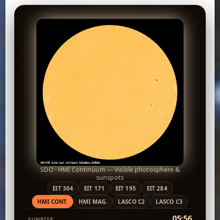
SDO · HMI Continuum — Visible photosphere &
sunspots
EIT 304
EIT 171
EIT 195
EIT 284
HMI CONT.
HMI MAG.
LASCO C2
LASCO C3
05:56
SUNRISE