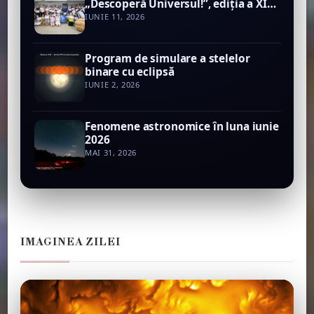
„Descoperă Universul!”, ediţia a XIV-
a, 24 – 27 iunie 2026
IUNIE 11, 2026
Program de simulare a stelelor
binare cu eclipsă
IUNIE 2, 2026
Fenomene astronomice în luna iunie
2026
MAI 31, 2026
IMAGINEA ZILEI