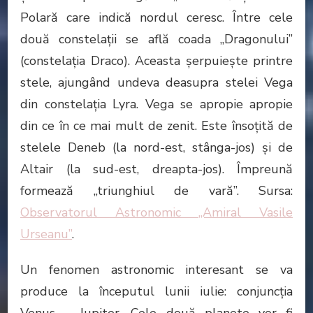
Polară care indică nordul ceresc. Între cele
două constelații se află coada „Dragonului”
(constelația Draco). Aceasta șerpuiește printre
stele, ajungând undeva deasupra stelei Vega
din constelația Lyra. Vega se apropie apropie
din ce în ce mai mult de zenit. Este însoțită de
stelele Deneb (la nord-est, stânga-jos) și de
Altair (la sud-est, dreapta-jos). Împreună
formează „triunghiul de vară”. Sursa:
Observatorul Astronomic „Amiral Vasile
Urseanu”
.
Un fenomen astronomic interesant se va
produce la începutul lunii iulie: conjuncţia
Venus – Jupiter. Cele două planete vor fi