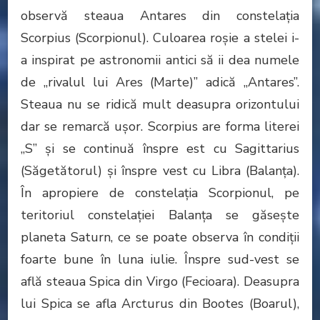
observă steaua Antares din constelația
Scorpius (Scorpionul). Culoarea roșie a stelei i-
a inspirat pe astronomii antici să ii dea numele
de „rivalul lui Ares (Marte)” adică „Antares”.
Steaua nu se ridică mult deasupra orizontului
dar se remarcă ușor. Scorpius are forma literei
„S” și se continuă înspre est cu Sagittarius
(Săgetătorul) și înspre vest cu Libra (Balanţa).
În apropiere de constelaţia Scorpionul, pe
teritoriul constelaţiei Balanţa se găseşte
planeta Saturn, ce se poate observa în condiţii
foarte bune în luna iulie. Înspre sud-vest se
află steaua Spica din Virgo (Fecioara). Deasupra
lui Spica se afla Arcturus din Bootes (Boarul),