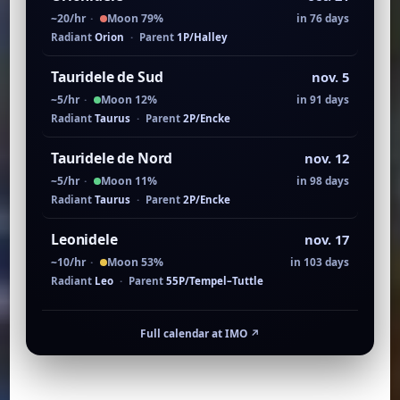
~20/hr
·
Moon 79%
in 76 days
Radiant
Orion
·
Parent
1P/Halley
Tauridele de Sud
nov. 5
~5/hr
·
Moon 12%
in 91 days
Radiant
Taurus
·
Parent
2P/Encke
Tauridele de Nord
nov. 12
~5/hr
·
Moon 11%
in 98 days
Radiant
Taurus
·
Parent
2P/Encke
Leonidele
nov. 17
~10/hr
·
Moon 53%
in 103 days
Radiant
Leo
·
Parent
55P/Tempel–Tuttle
Full calendar at IMO
↗