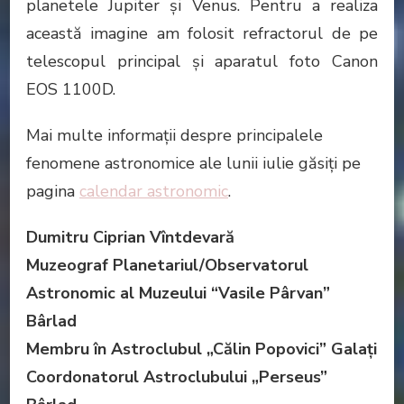
planetele Jupiter şi Venus. Pentru a realiza
această imagine am folosit refractorul de pe
telescopul principal şi aparatul foto Canon
EOS 1100D.
Mai multe informaţii despre principalele
fenomene astronomice ale lunii iulie găsiţi pe
pagina
calendar astronomic
.
Dumitru Ciprian Vîntdevară
Muzeograf Planetariul/Observatorul
Astronomic al Muzeului “Vasile Pârvan”
Bârlad
Membru în Astroclubul „Călin Popovici” Galaţi
Coordonatorul Astroclubului „Perseus”