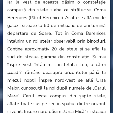
iar la vest de aceasta găsim o constelație
compusă din stele slabe ca strălucire, Coma
Berenices (Părul Berenicei). Acolo se află mii de
galaxii situate la 60 de milioane de ani lumină
depărtare de Soare. Tot în Coma Berenices
întalnim un roi stelar observabil prin binocluri.
Conține aproximativ 20 de stele și se află la
sud de steaua gamma din constelație. Și mai
înspre vest întâlnim constelaţia Leo, a cărei
„coadă” rămâne deasupra orizontului până la
miezul nopții. Înspre nord-vest se află Ursa
Major, cunoscută la noi după numele de „Carul
Mare”. Carul este compus din șapte stele,
aflate toate sus pe cer, în spațiul dintre orizont
și zenit. Înspre nord găsim „Ursa Mică” și steaua