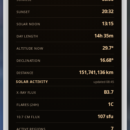
20:32
SUNSET
13:15
SOLAR NOON
14h 35m
DAY LENGTH
29.7°
ALTITUDE NOW
16.68°
DECLINATION
151,741,136 km
DISTANCE
SOLAR ACTIVITY
updated 08:45
B3.7
X-RAY FLUX
1C
FLARES (24H)
107 sfu
10.7 CM FLUX
7
ACTIVE REGIONS