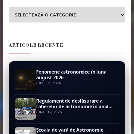
Categorii
ARTICOLE RECENTE
Fenomene astronomice în luna
august 2026
IULIE 31, 2026
Regulament de desfăşurare a
taberelor de astronomie în anul
2026
IUNIE 12, 2026
Şcoala de vară de Astronomie