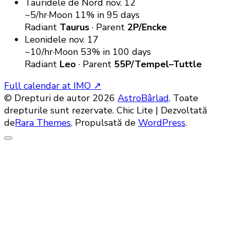
Tauridele de Nord
nov. 12
~5/hr
·
Moon 11%
in 95 days
Radiant
Taurus
·
Parent
2P/Encke
Leonidele
nov. 17
~10/hr
·
Moon 53%
in 100 days
Radiant
Leo
·
Parent
55P/Tempel–Tuttle
Full calendar at IMO
↗
© Drepturi de autor 2026
AstroBârlad
. Toate
drepturile sunt rezervate. Chic Lite | Dezvoltată
de
Rara Themes
. Propulsată de
WordPress
.