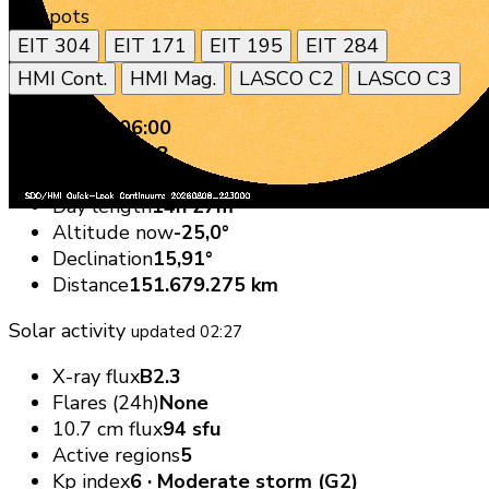
sunspots
EIT 304
EIT 171
EIT 195
EIT 284
HMI Cont.
HMI Mag.
LASCO C2
LASCO C3
Sunrise
06:00
Sunset
20:28
Solar noon
13:15
Day length
14h 27m
Altitude now
-25,0°
Declination
15,91°
Distance
151.679.275 km
Solar activity
updated 02:27
X-ray flux
B2.3
Flares (24h)
None
10.7 cm flux
94 sfu
Active regions
5
Kp index
6 · Moderate storm (G2)