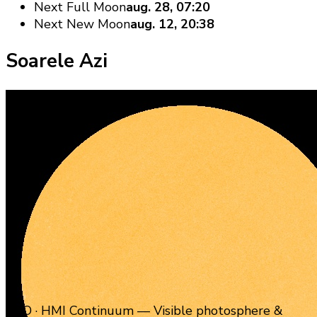
Next Full Moon
aug. 28, 07:20
Next New Moon
aug. 12, 20:38
Soarele Azi
SDO · HMI Continuum — Visible photosphere &