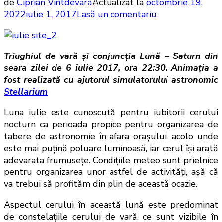
de
Ciprian Vîntdevară
Actualizat la
octombrie 19,
la
2022
iulie 1, 2017
Lasă un comentariu
Aspectul
cerului
în
Triughiul de vară şi conjuncţia Lună – Saturn din
luna
seara zilei de 6 iulie 2017, ora 22:30. Animaţia a
iulie
fost realizată cu ajutorul simulatorului astronomic
2017
Stellarium
Luna iulie este cunoscută pentru iubitorii cerului
nocturn ca perioada propice pentru organizarea de
tabere de astronomie în afara oraşului, acolo unde
este mai puţină poluare luminoasă, iar cerul îşi arată
adevarata frumuseţe. Condiţiile meteo sunt prielnice
pentru organizarea unor astfel de activităţi, aşă că
va trebui să profităm din plin de această ocazie.
Aspectul cerului în această lună este predominat
de constelaţiile cerului de vară, ce sunt vizibile în