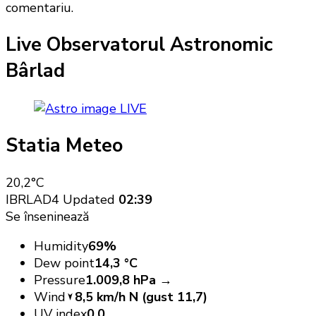
comentariu.
Live Observatorul Astronomic
Bârlad
LIVE
Statia Meteo
20,2
°C
IBRLAD4
Updated
02:39
Se înseninează
Humidity
69%
Dew point
14,3 °C
Pressure
1.009,8 hPa →
Wind
8,5 km/h N (gust 11,7)
UV index
0,0