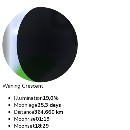
Waning Crescent
Illumination
19,0%
Moon age
25,3 days
Distance
364.660 km
Moonrise
01:19
Moonset
18:29