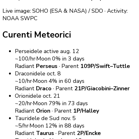
Live image: SOHO (ESA & NASA) / SDO · Activity:
NOAA SWPC
Curenti Meteorici
Perseidele
active
aug. 12
~100/hr
·
Moon 0%
in 3 days
Radiant
Perseus
·
Parent
109P/Swift–Tuttle
Draconidele
oct. 8
~10/hr
·
Moon 4%
in 60 days
Radiant
Draco
·
Parent
21P/Giacobini–Zinner
Orionidele
oct. 21
~20/hr
·
Moon 79%
in 73 days
Radiant
Orion
·
Parent
1P/Halley
Tauridele de Sud
nov. 5
~5/hr
·
Moon 12%
in 88 days
Radiant
Taurus
·
Parent
2P/Encke