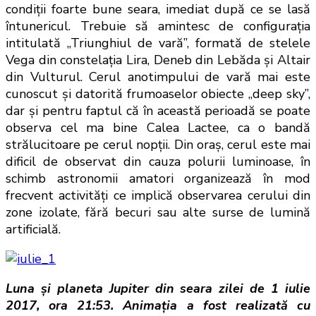
condiţii foarte bune seara, imediat după ce se lasă
întunericul. Trebuie să amintesc de configuraţia
intitulată „Triunghiul de vară”, formată de stelele
Vega din constelaţia Lira, Deneb din Lebăda şi Altair
din Vulturul. Cerul anotimpului de vară mai este
cunoscut şi datorită frumoaselor obiecte „deep sky”,
dar şi pentru faptul că în această perioadă se poate
observa cel ma bine Calea Lactee, ca o bandă
strălucitoare pe cerul nopţii. Din oraş, cerul este mai
dificil de observat din cauza polurii luminoase, în
schimb astronomii amatori organizează în mod
frecvent activităţi ce implică observarea cerului din
zone izolate, fără becuri sau alte surse de lumină
artificială.
Luna şi planeta Jupiter din seara zilei de 1 iulie
2017, ora 21:53.
Animaţia a fost realizată cu