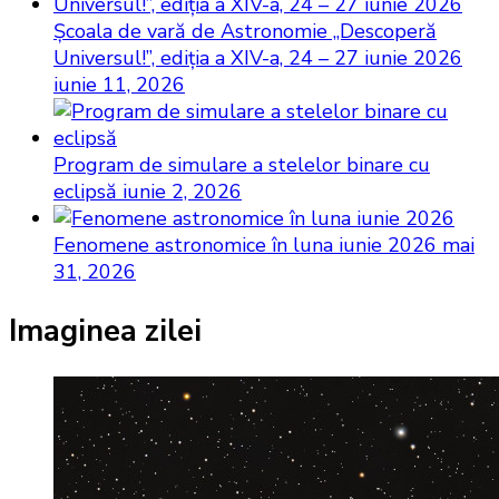
Şcoala de vară de Astronomie „Descoperă
Universul!”, ediţia a XIV-a, 24 – 27 iunie 2026
iunie 11, 2026
Program de simulare a stelelor binare cu
eclipsă
iunie 2, 2026
Fenomene astronomice în luna iunie 2026
mai
31, 2026
Imaginea zilei