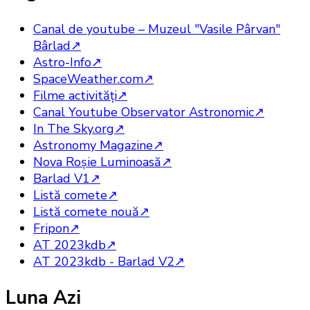
Canal de youtube – Muzeul "Vasile Pârvan"
Bârlad
↗
Astro-Info
↗
SpaceWeather.com
↗
Filme activităţi
↗
Canal Youtube Observator Astronomic
↗
In The Sky.org
↗
Astronomy Magazine
↗
Nova Roşie Luminoasă
↗
Barlad V1
↗
Listă comete
↗
Listă comete nouă
↗
Fripon
↗
AT 2023kdb
↗
AT 2023kdb - Barlad V2
↗
Luna Azi